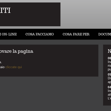
ITI
I ON-LINE
COSA FACCIAMO
COSA FARE PER
DOCUM
ovare la pagina
N
06
In
a.
ri
taio
cliccate qui
pu
05
Di
ap
04
In
at
L'