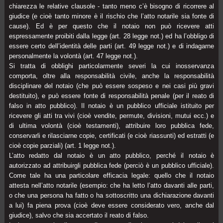
chiarezza le relative clausole - tanto meno c’è bisogno di ricorrere al
giudice (e cioè tanto minore è il rischio che l’atto notarile sia fonte di
cause). Ed è per questo che il notaio non può ricevere atti
espressamente proibiti dalla legge (art. 28 legge not.) ed ha l’obbligo di
essere certo dell’identità delle parti (art. 49 legge not.) e di indagarne
personalmente la volontà (art. 47 legge not.).
Si tratta di obblighi particolarmente severi la cui inosservanza
comporta, oltre alla responsabilità civile, anche la responsabilità
disciplinare del notaio (che può essere sospeso e nei casi più gravi
destituito), e può essere fonte di responsabilità penale (per il reato di
falso in atto pubblico). Il notaio è un pubblico ufficiale istituito per
ricevere gli atti tra vivi (cioè vendite, permute, divisioni, mutui ecc.) e
di ultima volontà (cioè testamenti), attribuire loro pubblica fede,
conservarli e rilasciarne copie, certificati (e cioè riassunti) ed estratti (e
cioè copie parziali) (art. 1 legge not.).
L’atto redatto dal notaio è un atto pubblico, perché il notaio è
autorizzato ad attribuirgli pubblica fede (perciò è un pubblico ufficiale).
Come tale ha una particolare efficacia legale: quello che il notaio
attesta nell’atto notarile (esempio: che ha letto l’atto davanti alle parti,
o che una persona ha fatto o ha sottoscritto una dichiarazione davanti
a lui) fa piena prova (cioè deve essere considerato vero, anche dal
giudice), salvo che sia accertato il reato di falso.