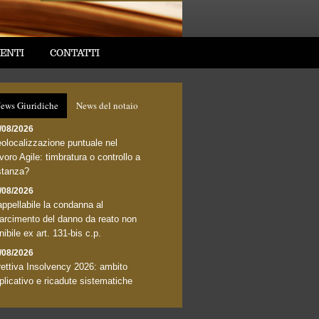
ENTI
CONTATTI
ews Giuridiche
News del notaio
/08/2026
olocalizzazione puntuale nel
voro Agile: timbratura o controllo a
stanza?
/08/2026
appellabile la condanna al
sarcimento del danno da reato non
nibile ex art. 131-bis c.p.
/08/2026
rettiva Insolvency 2026: ambito
plicativo e ricadute sistematiche