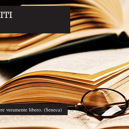
ITI
sere veramente libero. (Seneca)