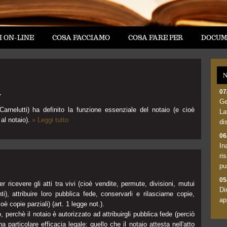
I ON-LINE
COSA FACCIAMO
COSA FARE PER
DOCUM
N
07
.
Ge
arnelutti) ha definito la funzione essenziale del notaio (e cioè
La
 al notaio).
» Leggi tutto
di
06
In
ri
pu
05
per ricevere gli atti tra vivi (cioè vendite, permute, divisioni, mutui
Di
i), attribuire loro pubblica fede, conservarli e rilasciarne copie,
ap
ioè copie parziali) (art. 1 legge not.).
, perchè il notaio è autorizzato ad attribuirgli pubblica fede (perciò
 particolare efficacia legale: quello che il notaio attesta nell'atto