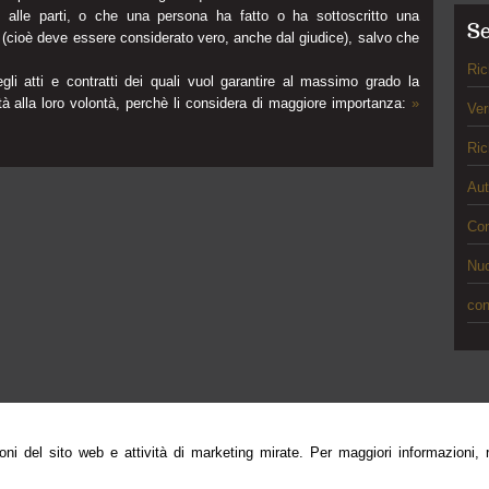
nti alle parti, o che una persona ha fatto o ha sottoscritto una
Se
a (cioè deve essere considerato vero, anche dal giudice), salvo che
Ric
egli atti e contratti dei quali vuol garantire al massimo grado la
rmità alla loro volontà, perchè li considera di maggiore importanza:
»
Ver
Ric
Aut
Con
Nu
con
zioni del sito web e attività di marketing mirate. Per maggiori informazioni,
ria
ritti riservati | P.IVA 13054481000 |
Sitemap
-
Privacy
-
Cookie Policy
-
Gestisci Cookie
-
Cred