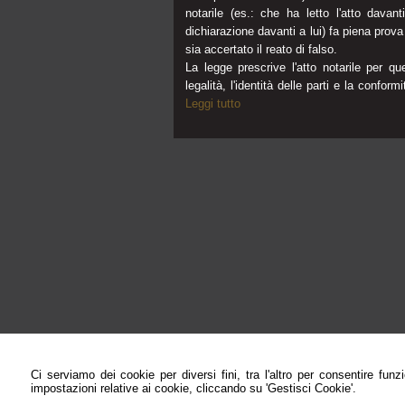
notarile (es.: che ha letto l'atto dava
dichiarazione davanti a lui) fa piena prov
sia accertato il reato di falso.
La legge prescrive l'atto notarile per qu
legalità, l'identità delle parti e la confo
Leggi tutto
Notaio Carlo Raiti
Ci serviamo dei cookie per diversi fini, tra l'altro per consentire fun
Corso della Repubblica 1 -
Ventimiglia
,
Impe
impostazioni relative ai cookie, cliccando su 'Gestisci Cookie'.
© 2026 Copyright Studio Notarile Carlo Raiti. Tutti i di